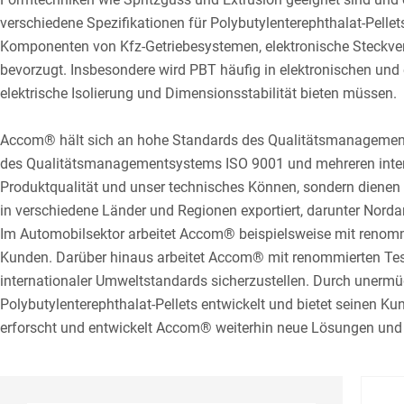
verschiedene Spezifikationen für Polybutylenterephthalat-Pelle
Komponenten von Kfz-Getriebesystemen, elektronische Steckve
bevorzugt. Insbesondere wird PBT häufig in elektronischen und
elektrische Isolierung und Dimensionsstabilität bieten müssen.
Accom® hält sich an hohe Standards des Qualitätsmanagements und
des Qualitätsmanagementsystems ISO 9001 und mehreren intern
Produktqualität und unser technisches Können, sondern dienen a
in verschiedene Länder und Regionen exportiert, darunter Nor
Im Automobilsektor arbeitet Accom® beispielsweise mit reno
Kunden. Darüber hinaus arbeitet Accom® mit renommierten Tes
internationaler Umweltstandards sicherzustellen. Durch unerm
Polybutylenterephthalat-Pellets entwickelt und bietet seinen K
erforscht und entwickelt Accom® weiterhin neue Lösungen und tr