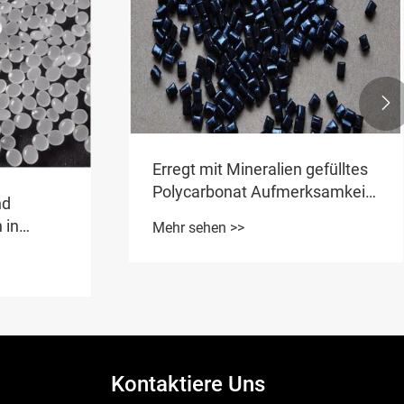

Erregt mit Mineralien gefülltes
Polycarbonat Aufmerksamkeit
nd
in der Materialwissenschaft
 in
Mehr sehen >>
und -herstellung?
ger Dichte
Kontaktiere Uns