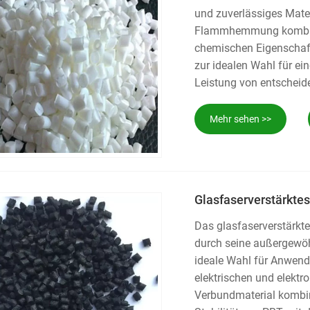
und zuverlässiges Mater
Flammhemmung kombinie
chemischen Eigenschaft
zur idealen Wahl für e
Leistung von entscheide
oder Konsumgüterbereich
Sicherheits- und Leistu
Mehr sehen >>
suchen, das sowohl hohe
Accom die perfekte Wah
Glasfaserverstärktes
Das glasfaserverstärkt
durch seine außergewöhn
ideale Wahl für Anwendu
elektrischen und elektr
Verbundmaterial kombin