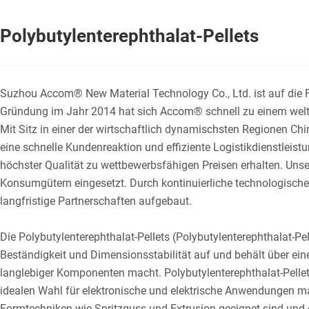
Polybutylenterephthalat-Pellets
Suzhou Accom® New Material Technology Co., Ltd. ist auf die Fo
Gründung im Jahr 2014 hat sich Accom® schnell zu einem weltwei
Mit Sitz in einer der wirtschaftlich dynamischsten Regionen C
eine schnelle Kundenreaktion und effiziente Logistikdienstlei
höchster Qualität zu wettbewerbsfähigen Preisen erhalten. Uns
Konsumgütern eingesetzt. Durch kontinuierliche technologische
langfristige Partnerschaften aufgebaut.
Die Polybutylenterephthalat-Pellets (Polybutylenterephthalat-P
Beständigkeit und Dimensionsstabilität auf und behält über ein
langlebiger Komponenten macht. Polybutylenterephthalat-Pellets
idealen Wahl für elektronische und elektrische Anwendungen m
Formtechniken wie Spritzguss und Extrusion geeignet sind und 