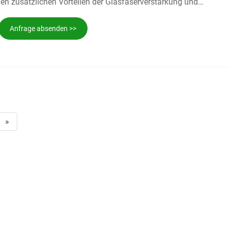
den zusätzlichen Vorteilen der Glasfaserverstärkung und
ensionsstabilität und Haltbarkeit erheblich. Seine
igenschaften gepaart mit einer hervorragenden Beständigkeit
Anfrage absenden >>
hl von Chemikalien machen GF-PBT zur bevorzugten Lösung für
hsvollen Bereichen wie der Automobil-, Elektronik- und
denen Sicherheit und Langlebigkeit an erster Stelle stehen.
»