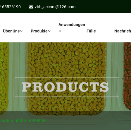
2-65526190
zbb_accom@126.com
Anwendungen
Über Uns
Produkte
Fälle
Nachrich
lenterephthalat-Pellets