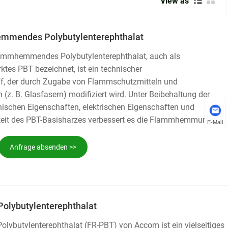
View as
mmendes Polybutylenterephthalat
mmhemmendes Polybutylenterephthalat, auch als
es PBT bezeichnet, ist ein technischer
ff, der durch Zugabe von Flammschutzmitteln und
 (z. B. Glasfasern) modifiziert wird. Unter Beibehaltung der
schen Eigenschaften, elektrischen Eigenschaften und
eit des PBT-Basisharzes verbessert es die Flammhemmung
E-Mail
eit erheblich und erfüllt die strengen Anforderungen an
Zuverlässigkeit in Bereichen wie Elektronik/Elektrogeräte und
Anfrage absenden >>
lybutylenterephthalat
butylenterephthalat (FR-PBT) von Accom ist ein vielseitiges