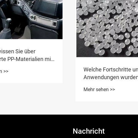
wissen Sie über
rte PP-Materialien mit
eßfähigkeit?
Welche Fortschritte u
n >>
Anwendungen wurden
Polyethylen mit niedri
Mehr sehen >>
(LDPE) beobachtet?
Nachricht