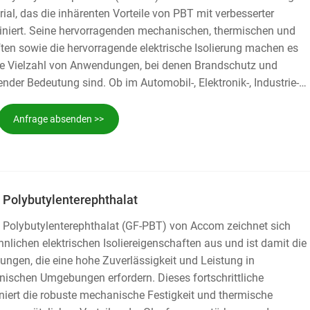
ial, das die inhärenten Vorteile von PBT mit verbesserter
rt. Seine hervorragenden mechanischen, thermischen und
en sowie die hervorragende elektrische Isolierung machen es
ine Vielzahl von Anwendungen, bei denen Brandschutz und
nder Bedeutung sind. Ob im Automobil-, Elektronik-, Industrie-
: FR-PBT bietet eine robuste Lösung, die die strengsten
ngsanforderungen erfüllt. Wenn Sie nach einem Material
Anfrage absenden >>
 Leistung als auch Feuerbeständigkeit bietet, ist FR-PBT von
l.
 Polybutylenterephthalat
e Polybutylenterephthalat (GF-PBT) von Accom zeichnet sich
lichen elektrischen Isoliereigenschaften aus und ist damit die
ngen, die eine hohe Zuverlässigkeit und Leistung in
onischen Umgebungen erfordern. Dieses fortschrittliche
iert die robuste mechanische Festigkeit und thermische