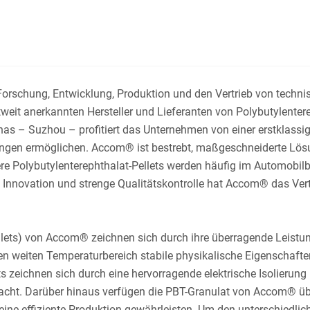
rschung, Entwicklung, Produktion und den Vertrieb von technisc
t anerkannten Hersteller und Lieferanten von Polybutylentereph
hinas – Suzhou – profitiert das Unternehmen von einer erstklas
stungen ermöglichen. Accom® ist bestrebt, maßgeschneiderte Lö
ere Polybutylenterephthalat-Pellets werden häufig im Automobil
 Innovation und strenge Qualitätskontrolle hat Accom® das Ver
ellets) von Accom® zeichnen sich durch ihre überragende Leistu
en weiten Temperaturbereich stabile physikalische Eigenschaften
 zeichnen sich durch eine hervorragende elektrische Isolierung
acht. Darüber hinaus verfügen die PBT-Granulat von Accom® übe
eine effiziente Produktion gewährleisten. Um den unterschiedl