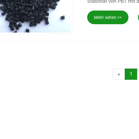
Stabilität von PBT mit 
verbessert so seine Dim
hervorragenden Isoliere
Mehr sehen >>
gegenüber einer Vielza
Komponenten in anspruc
Industrieausrüstung, in 
«
1