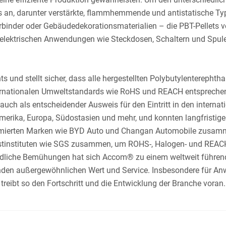
ts an, darunter verstärkte, flammhemmende und antistatische Ty
rbinder oder Gebäudedekorationsmaterialien – die PBT-Pellets
 elektrischen Anwendungen wie Steckdosen, Schaltern und Spule
 stellt sicher, dass alle hergestellten Polybutylenterephthalat
ationalen Umweltstandards wie RoHS und REACH entsprechen. D
uch als entscheidender Ausweis für den Eintritt in den interna
damerika, Europa, Südostasien und mehr, und konnten langfrist
mmierten Marken wie BYD Auto und Changan Automobile zusamme
tinstituten wie SGS zusammen, um ROHS-, Halogen- und REACH-T
üdliche Bemühungen hat sich Accom® zu einem weltweit führend
unden außergewöhnlichen Wert und Service. Insbesondere für Anw
eibt so den Fortschritt und die Entwicklung der Branche voran.