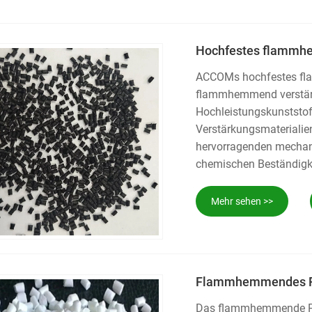
Hochfestes flammhe
ACCOMs hochfestes fla
flammhemmend verstärkt
Hochleistungskunststo
Verstärkungsmaterialien
hervorragenden mechani
chemischen Beständigk
und mechanische Festigk
Materialsicherheit und 
Mehr sehen >>
Automobil.
Flammhemmendes Po
Das flammhemmende Poly