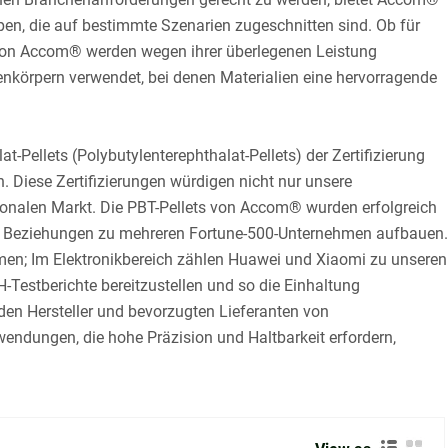
pen, die auf bestimmte Szenarien zugeschnitten sind. Ob für
 von Accom® werden wegen ihrer überlegenen Leistung
nkörpern verwendet, bei denen Materialien eine hervorragende
-Pellets (Polybutylenterephthalat-Pellets) der Zertifizierung
iese Zertifizierungen würdigen nicht nur unsere
tionalen Markt. Die PBT-Pellets von Accom® wurden erfolgreich
ige Beziehungen zu mehreren Fortune-500-Unternehmen aufbauen.
n; Im Elektronikbereich zählen Huawei und Xiaomi zu unseren
estberichte bereitzustellen und so die Einhaltung
en Hersteller und bevorzugten Lieferanten von
endungen, die hohe Präzision und Haltbarkeit erfordern,