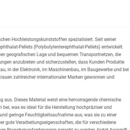
hen Hochleistungskunststoffen spezialisiert. Seit seiner
thalat-Pellets (Polybutylenterephthalat-Pellets) entwickelt.
sigen geografischen Lage und bequemen Transportnetzen, die
sungen anzubieten und sicherzustellen, dass Kunden Produkte
bau, in der Elektronik, im Maschinenbau, im Baugewerbe und bei
trauen zahlreicher internationaler Marken gewonnen und
ng aus. Dieses Material weist eine hervorragende chemische
 bei, was es ideal für die Herstellung hochpräziser und
 und geringe Feuchtigkeitsaufnahme aus, was sie zu einer
r gute Verarbeitungseigenschaften, die für verschiedene
ichen Branchenanforderungen gerecht zu werden, bietet Accom®