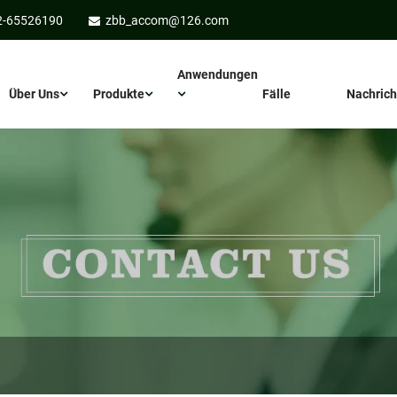
2-65526190
zbb_accom@126.com
Anwendungen
Über Uns
Produkte
Fälle
Nachrich