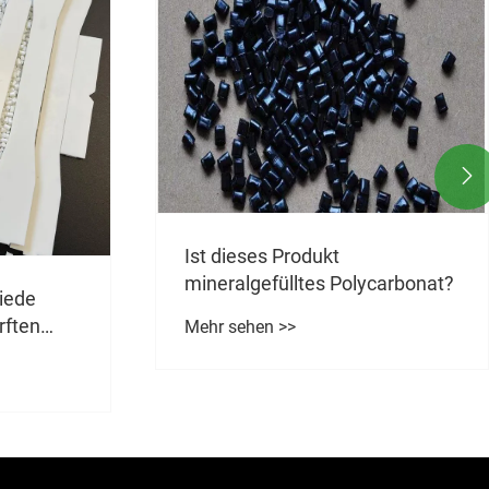

carbonat?
Wie wirkt sich die Zugabe von
antistatischem Polypropylen
auf die lang anhaltende
Mehr sehen >>
antistatische Leistung von
Polypropylen aus?