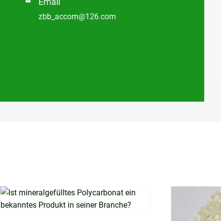
Email

zbb_accom@126.com