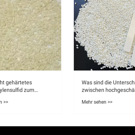
Ist dieses Produkt
mineralgefülltes Poly
 die Unterschiede
 hochgeschärften
Mehr sehen >>
ylen und gewöhnlichen
n >>
ffen?