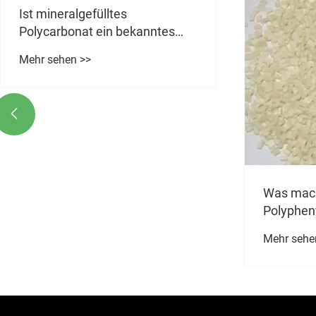

Was macht gehärtetes
Was sind
Polyphenylensulfid zum
zwischen
ultimativen Material für
Polyprop
Mehr sehen >>
Mehr sehe
Hochleistungsanwendungen?
Kunststo