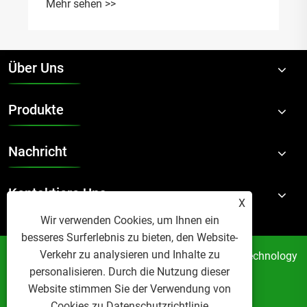
Mehr sehen >>
Über Uns
Produkte
Nachricht
Kontaktiere Uns
X
Wir verwenden Cookies, um Ihnen ein
besseres Surferlebnis zu bieten, den Website-
Verkehr zu analysieren und Inhalte zu
Copyright © 2024 Suzhou Accom New Material Technology
personalisieren. Durch die Nutzung dieser
Co., Ltd. Alle Rechte vorbehalten.
Website stimmen Sie der Verwendung von
Links
Sitemap
RSS
XML
Cookies zu.
Datenschutzrichtlinie