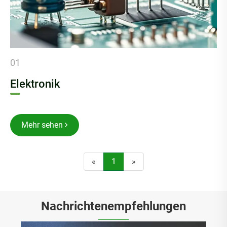
01
Elektronik
Mehr sehen
«
1
»
Nachrichtenempfehlungen