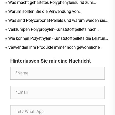
Was macht gehärtetes Polyphenylensulfid zum
ultimativen Material für Hochleistungsanwendungen?
Warum sollten Sie die Verwendung von
flammhemmendem Polybutylenterephthalat für Ihre
Was sind Polycarbonat-Pellets und warum werden sie
industriellen Anwendungen in Betracht ziehen?
branchenübergreifend so häufig verwendet?
Verklumpen Polypropylen-Kunststoffpellets nach
längerer Lagerung?
Wie können Polyethylen -Kunststoffpellets die Leistung
Ihrer Plastikprodukte verbessern?
Verwenden Ihre Produkte immer noch gewöhnliche
Polypropylenmaterialien?
Hinterlassen Sie mir eine Nachricht