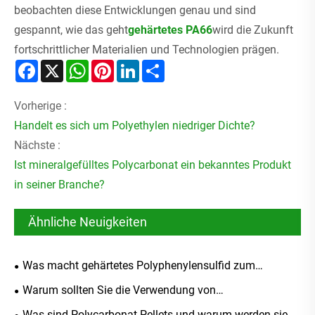
beobachten diese Entwicklungen genau und sind
gespannt, wie das geht
gehärtetes PA66
wird die Zukunft
fortschrittlicher Materialien und Technologien prägen.
Facebook
X
WhatsApp
Pinterest
LinkedIn
Share
Vorherige :
Handelt es sich um Polyethylen niedriger Dichte?
Nächste :
Ist mineralgefülltes Polycarbonat ein bekanntes Produkt
in seiner Branche?
Ähnliche Neuigkeiten
Was macht gehärtetes Polyphenylensulfid zum
ultimativen Material für Hochleistungsanwendungen?
Warum sollten Sie die Verwendung von
flammhemmendem Polybutylenterephthalat für Ihre
Was sind Polycarbonat-Pellets und warum werden sie